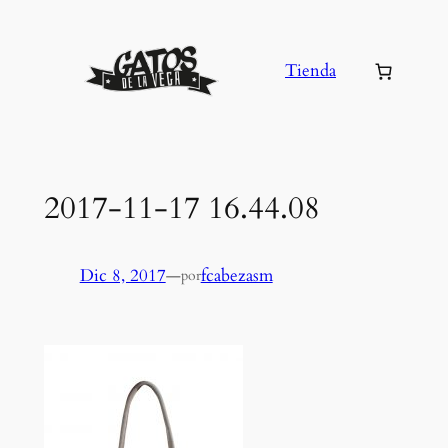
Saltar
al
Tienda
contenido
2017-11-17 16.44.08
Dic 8, 2017
—
fcabezasm
por