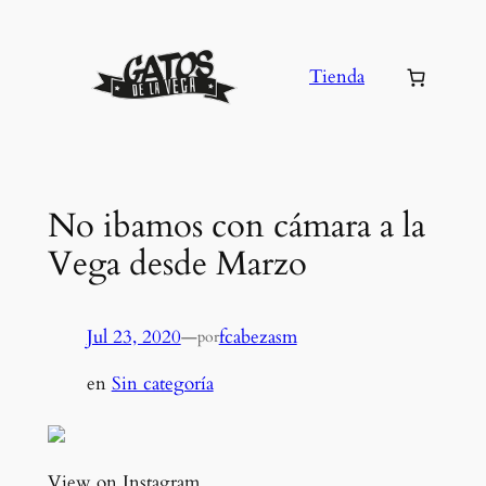
Saltar
al
Tienda
contenido
No ibamos con cámara a la
Vega desde Marzo
Jul 23, 2020
—
fcabezasm
por
en
Sin categoría
View on Instagram