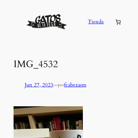
Saltar
al
Tienda
contenido
IMG_4532
Jun 27, 2023
—
fcabezasm
por