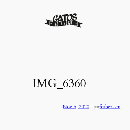
Saltar
al
contenido
IMG_6360
Nov 6, 2020
—
fcabezasm
por