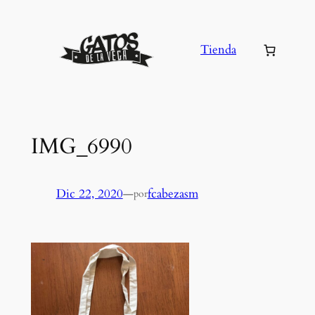
Saltar
al
Tienda
contenido
IMG_6990
Dic 22, 2020
—
fcabezasm
por